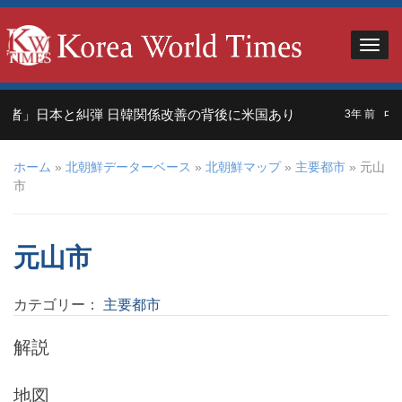
れ者」日本と糾弾 日韓関係改善の背後に米国あり
中
3年 前
ホーム
»
北朝鮮データーベース
»
北朝鮮マップ
»
主要都市
» 元山
市
元山市
カテゴリー：
主要都市
解説
地図