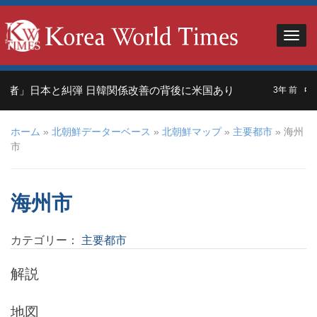
れ者」日本と糾弾 日韓関係改善の背後に米国あり
中
3年 前
ホーム
»
北朝鮮データーベース
»
北朝鮮マップ
»
主要都市
» 海州
市
海州市
カテゴリー：
主要都市
解説
地図