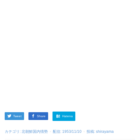
Tweet
Share
Hatena
カテゴリ:
北朝鮮国内情勢
配信:
1953/11/10
投稿:
shirayama