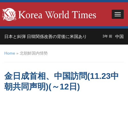
日本と糾弾 日韓関係改善の背後に米国あり
中国人観
3年 前
Home
»
北朝鮮国内情勢
金日成首相、中国訪問(11.23中
朝共同声明)(～12日)