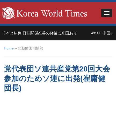
本と糾弾 日韓関係改善の背後に米国あり
中国人観光
3年 前
Home
»
北朝鮮国内情勢
党代表団ソ連共産党第20回大会
参加のためソ連に出発(崔庸健
団長)