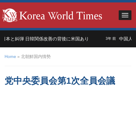
本と糾弾 日韓関係改善の背後に米国あり
中国人観光
3年 前
Home
»
北朝鮮国内情勢
党中央委員会第1次全員会議