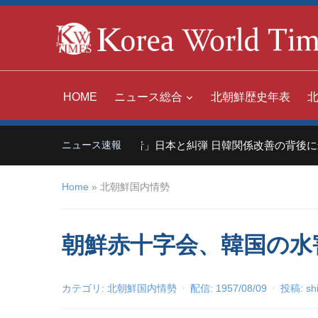
HOME
ニュース総合
北朝鮮歴史年表
中国「世界の嫌われ者」日本と糾弾 日韓関係改善の背後に米
ニュース速報
Home
»
北朝鮮国内情勢
朝鮮赤十字会、韓国の水
カテゴリ:
北朝鮮国内情勢
配信:
1957/08/09
投稿:
sh