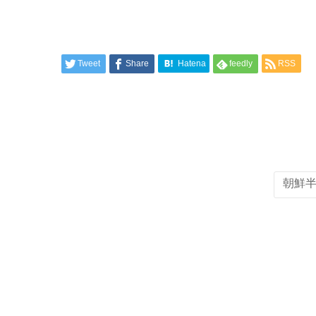
Tweet
Share
Hatena
feedly
RSS
朝鮮