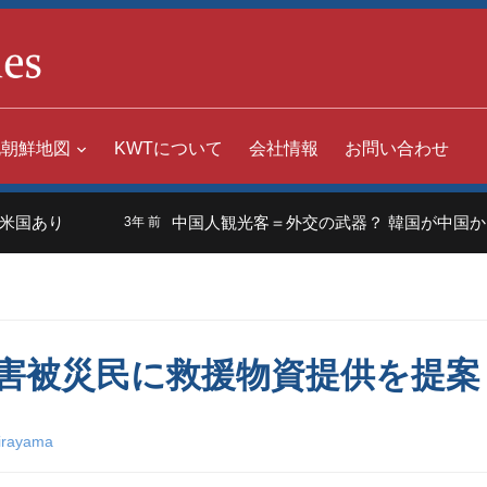
北朝鮮地図
KWTについて
会社情報
お問い合わせ
国あり
中国人観光客＝外交の武器？ 韓国が中国から
3年 前
害被災民に救援物資提供を提案
irayama