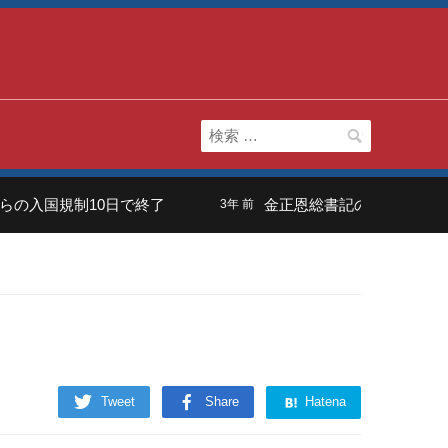
検
索:
の入国規制10日で終了
金正恩総書記の長男は「虚弱体
3年 前
Tweet
Share
Hatena