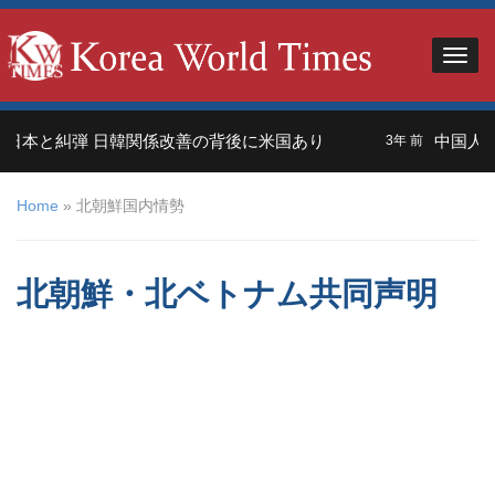
本と糾弾 日韓関係改善の背後に米国あり
中国人観光
3年 前
Home
»
北朝鮮国内情勢
北朝鮮・北ベトナム共同声明