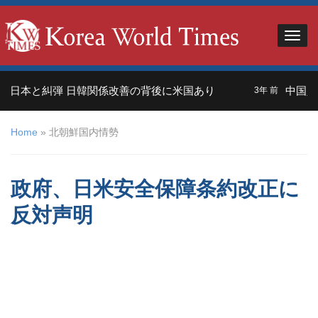
日本と糾弾 日韓関係改善の背後に米国あり
中国人観
3年 前
Home
»
北朝鮮国内情勢
政府、日米安全保障条約改正に
反対声明