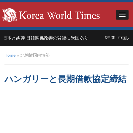
日本と糾弾 日韓関係改善の背後に米国あり
中国人観
3年 前
Home
»
北朝鮮国内情勢
ハンガリーと長期借款協定締結