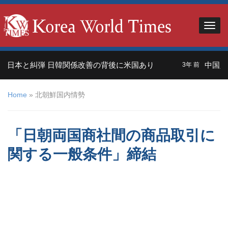
日本と糾弾 日韓関係改善の背後に米国あり
中国人観
3年 前
Home
»
北朝鮮国内情勢
「日朝両国商社間の商品取引に
関する一般条件」締結