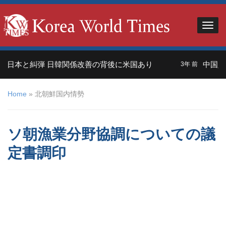
日本と糾弾 日韓関係改善の背後に米国あり
中国人観
3年 前
Home
»
北朝鮮国内情勢
ソ朝漁業分野協調についての議
定書調印