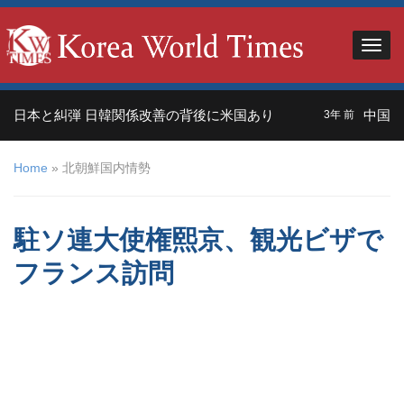
日本と糾弾 日韓関係改善の背後に米国あり
中国人観
3年 前
Home
»
北朝鮮国内情勢
駐ソ連大使権熙京、観光ビザで
フランス訪問