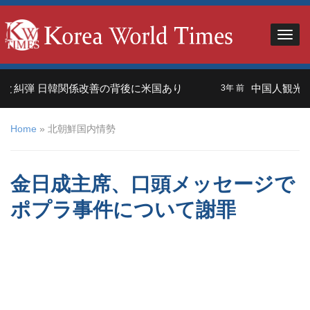
糾弾 日韓関係改善の背後に米国あり
中国人観光客＝
3年 前
Home
»
北朝鮮国内情勢
金日成主席、口頭メッセージで
ポプラ事件について謝罪