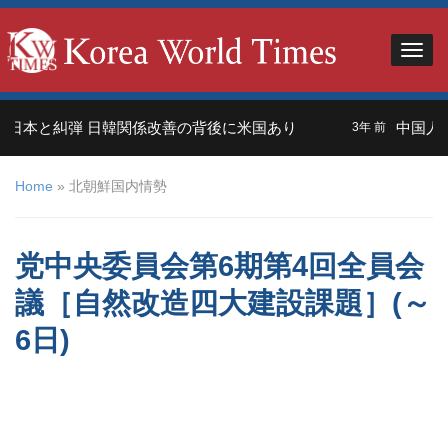
本と糾弾 日韓関係改善の背後に米国あり
中国人観光
3年 前
Home
»
北朝鮮国内情勢
党中央委員会第6期第4回全員会
議［自然改造四大建設課題］(～
6日)