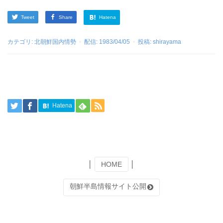
Tweet
Share
Hatena
カテゴリ:
北朝鮮国内情勢
配信:
1983/04/05
投稿:
shirayama
Hatena
│
HOME
│
朝鮮半島情報サイト公開