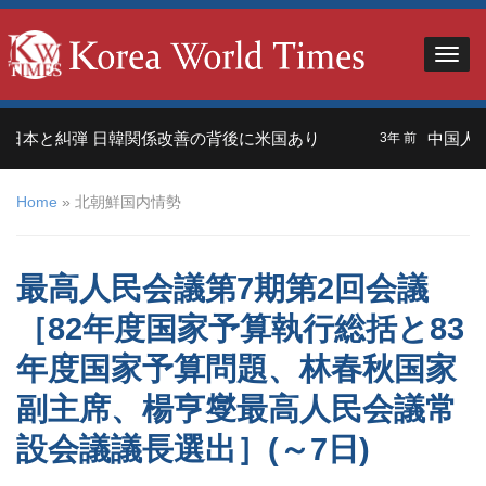
本と糾弾 日韓関係改善の背後に米国あり
中国人観光
3年 前
Home
»
北朝鮮国内情勢
最高人民会議第7期第2回会議
［82年度国家予算執行総括と83
年度国家予算問題、林春秋国家
副主席、楊亨燮最高人民会議常
設会議議長選出］(～7日)