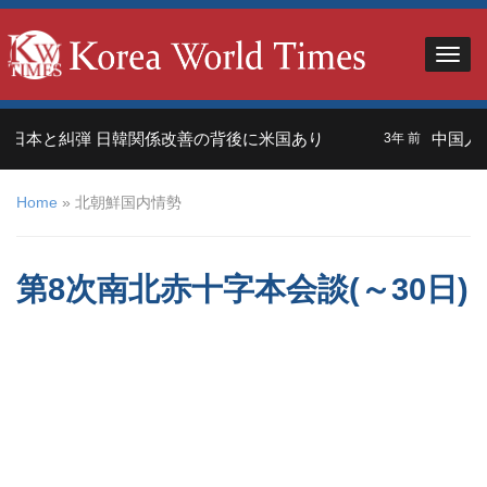
日本と糾弾 日韓関係改善の背後に米国あり
中国人観
3年 前
Home
»
北朝鮮国内情勢
第8次南北赤十字本会談(～30日)