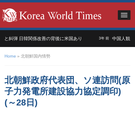
と糾弾 日韓関係改善の背後に米国あり
中国人観光客
3年 前
Home
»
北朝鮮国内情勢
北朝鮮政府代表団、ソ連訪問(原
子力発電所建設協力協定調印)
(～28日)