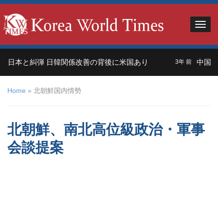
日本と糾弾 日韓関係改善の背後に米国あり
中国人観
3年 前
Home
»
北朝鮮国内情勢
北朝鮮、南北高位級政治・軍事
会談提案