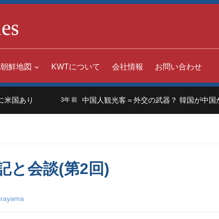
北朝鮮地図
KWTについて
会社情報
お問い合わせ
米国あり
中国人観光客＝外交の武器？ 韓国が中国から
3年 前
と会談(第2回)
irayama