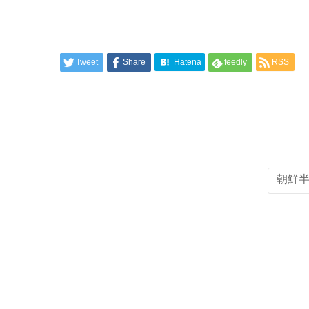
Tweet
Share
Hatena
feedly
RSS
朝鮮