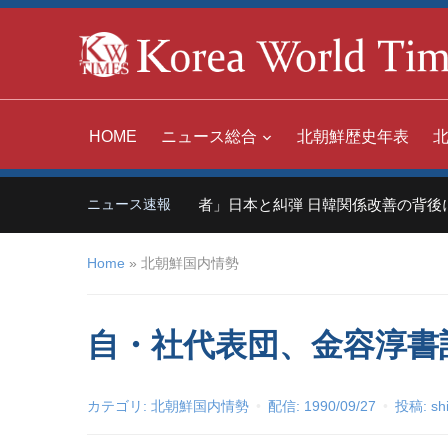
HOME
ニュース総合
北朝鮮歴史年表
中国「世界の嫌われ者」日本と糾弾 日韓関係改善の背後に
ニュース速報
Home
»
北朝鮮国内情勢
自・社代表団、金容淳書記
カテゴリ:
北朝鮮国内情勢
配信:
1990/09/27
投稿:
sh