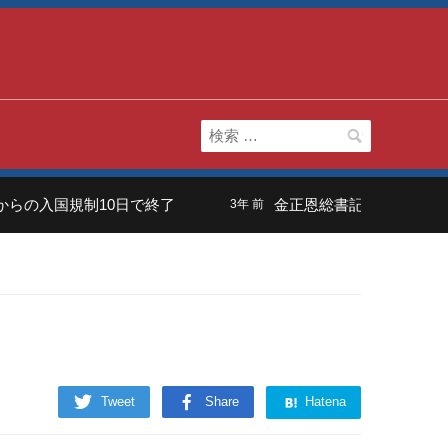
検
索:
の入国規制10日で終了
金正恩総書記の長男は「虚弱
3年 前
Tweet
Share
Hatena