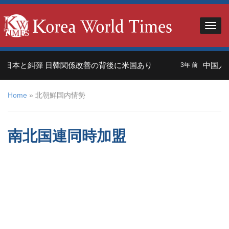
日本と糾弾 日韓関係改善の背後に米国あり
中国人観
3年 前
Home
»
北朝鮮国内情勢
南北国連同時加盟