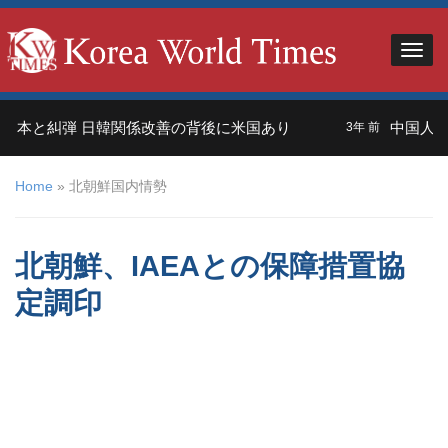
本と糾弾 日韓関係改善の背後に米国あり
中国人観光
3年 前
Home
»
北朝鮮国内情勢
北朝鮮、IAEAとの保障措置協
定調印