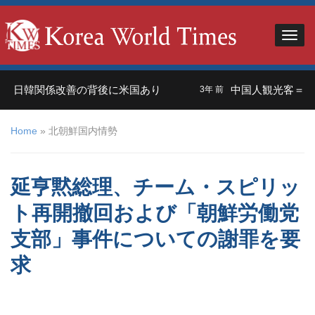
 日韓関係改善の背後に米国あり
中国人観光客＝外交
3年 前
Home
»
北朝鮮国内情勢
延亨黙総理、チーム・スピリッ
ト再開撤回および「朝鮮労働党
支部」事件についての謝罪を要
求