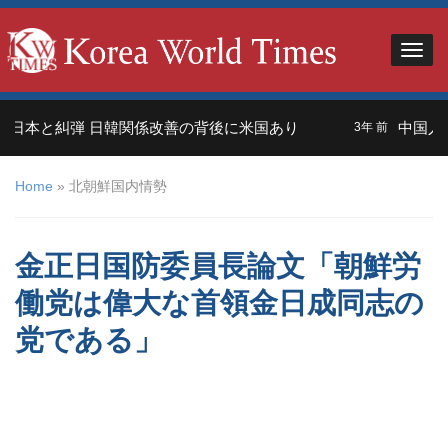
日本と糾弾 日韓関係改善の背後に米国あり
中国人観
3年 前
Home
»
北朝鮮国内情勢
金正日国防委員長論文「朝鮮労
働党は偉大な首領金日成同志の
党である」