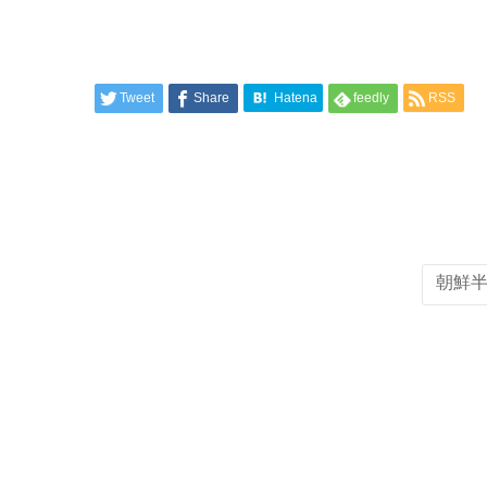
Tweet
Share
Hatena
feedly
RSS
朝鮮