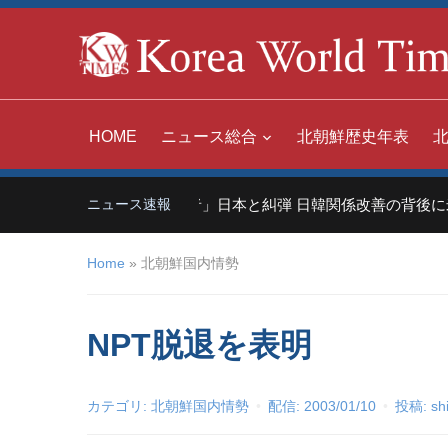
HOME
ニュース総合
北朝鮮歴史年表
中国「世界の嫌われ者」日本と糾弾 日韓関係改善の背後に米
ニュース速報
Home
»
北朝鮮国内情勢
NPT脱退を表明
カテゴリ:
北朝鮮国内情勢
配信:
2003/01/10
投稿:
sh