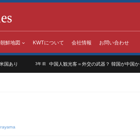
北朝鮮地図
KWTについて
会社情報
お問い合わせ
国あり
中国人観光客＝外交の武器？ 韓国が中国からの
3年 前
irayama