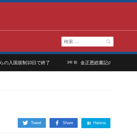
検
索:
入国規制10日で終了
金正恩総書記の長男は「虚弱体
3年 前
Tweet
Share
Hatena