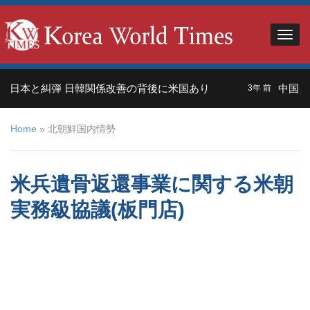
日本と糾弾 日韓関係改善の背後に米国あり
中国人観
3年 前
Home
»
北朝鮮国内情勢
米兵遺骨返還事業に関する米朝
実務級協議(板門店)