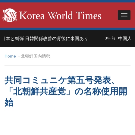
本と糾弾 日韓関係改善の背後に米国あり
中国人観光
3年 前
Home
»
北朝鮮国内情勢
共同コミュニケ第五号発表、
「北朝鮮共産党」の名称使用開
始