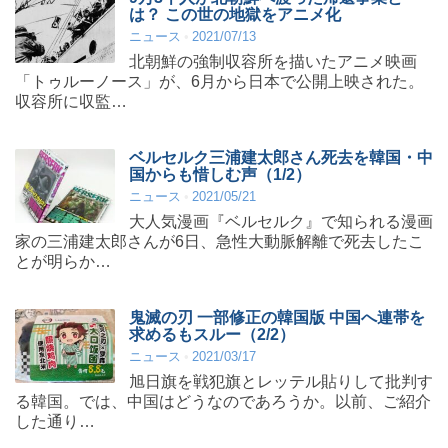
は？ この世の地獄をアニメ化
ニュース
2021/07/13
北朝鮮の強制収容所を描いたアニメ映画
「トゥルーノース」が、6月から日本で公開上映された。
収容所に収監…
ベルセルク三浦建太郎さん死去を韓国・中
国からも惜しむ声（1/2）
ニュース
2021/05/21
大人気漫画『ベルセルク』で知られる漫画
家の三浦建太郎さんが6日、急性大動脈解離で死去したこ
とが明らか…
鬼滅の刃 一部修正の韓国版 中国へ連帯を
求めるもスルー（2/2）
ニュース
2021/03/17
旭日旗を戦犯旗とレッテル貼りして批判す
る韓国。では、中国はどうなのであろうか。以前、ご紹介
した通り…