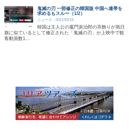
鬼滅の刃 一部修正の韓国版 中国へ連帯を
求めるもスルー（1/2）
ニュース
2021/03/16
韓国は主人公の竈門炭治郎の耳飾りが旭日
旗に似ているとして修正された「鬼滅の刃」が上映中で観
客動員数1…