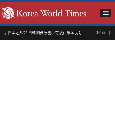
者」日本と糾弾 日韓関係改善の背後に米国あり
中国
3年 前