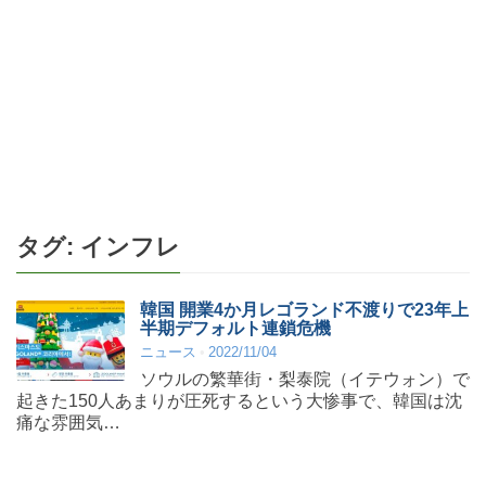
タグ:
インフレ
韓国 開業4か月レゴランド不渡りで23年上
半期デフォルト連鎖危機
ニュース
2022/11/04
ソウルの繁華街・梨泰院（イテウォン）で
起きた150人あまりが圧死するという大惨事で、韓国は沈
痛な雰囲気…