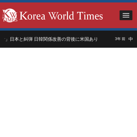
者」日本と糾弾 日韓関係改善の背後に米国あり
中国
3年 前