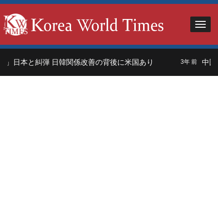
」日本と糾弾 日韓関係改善の背後に米国あり
中国人
3年 前