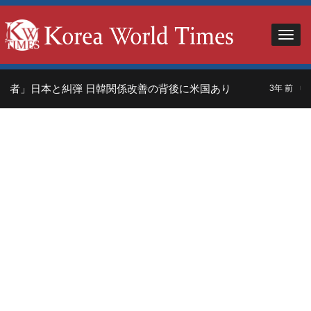
者」日本と糾弾 日韓関係改善の背後に米国あり
中
3年 前