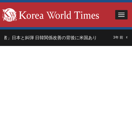
者」日本と糾弾 日韓関係改善の背後に米国あり
中国
3年 前