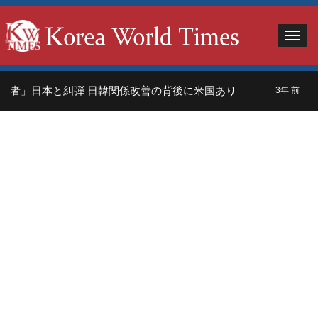
れ者」日本と糾弾 日韓関係改善の背後に米国あり
中
3年 前