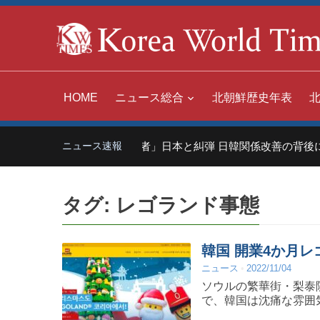
HOME
ニュース総合
北朝鮮歴史年表
中国「世界の嫌われ者」日本と糾弾 日韓関係改善の背後に
ニュース速報
タグ:
レゴランド事態
韓国 開業4か月
ニュース
2022/11/04
ソウルの繁華街・梨泰
で、韓国は沈痛な雰囲