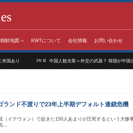
北朝鮮地図
KWTについて
会社情報
お問い合わせ
米国あり
中国人観光客＝外交の武器？ 韓国が中国か
3年 前
レゴランド不渡りで23年上半期デフォルト連鎖危機
院（イテウォン）で起きた150人あまりが圧死するという大惨
気…