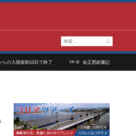
検
索:
らの入国規制10日で終了
金正恩総書記の長男は「虚弱
3年 前
事