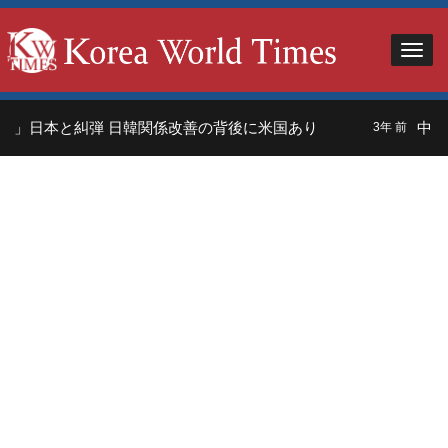
者」日本と糾弾 日韓関係改善の背後に米国あり
中国
3年 前