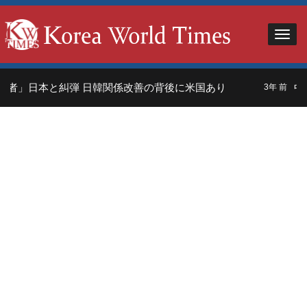
者」日本と糾弾 日韓関係改善の背後に米国あり
中国
3年 前