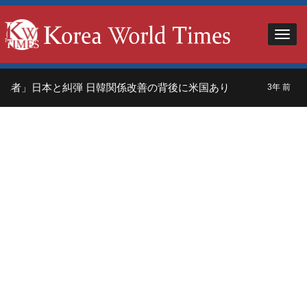
れ者」日本と糾弾 日韓関係改善の背後に米国あり
中
3年 前