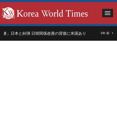
者」日本と糾弾 日韓関係改善の背後に米国あり
中国
3年 前