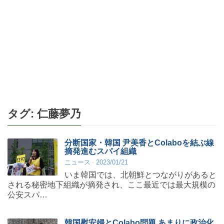
タグ:
仁藤夢乃
分断国家・韓国 尹美香とColaboを結ぶ線
摘発進むスパイ組織
ニュース
2023/01/21
いま韓国では、北朝鮮とつながりがあると
される秘密地下組織が摘発され、ここ最近では最大規模の
公安スパ…
韓国慰安婦とColabo問題 あまりに政治化