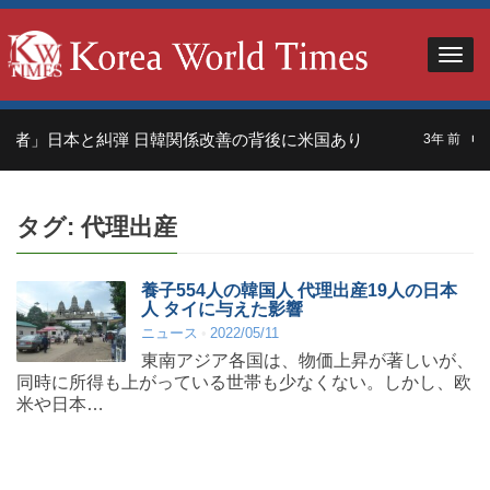
れ者」日本と糾弾 日韓関係改善の背後に米国あり
中
3年 前
タグ:
代理出産
養子554人の韓国人 代理出産19人の日本
人 タイに与えた影響
ニュース
2022/05/11
東南アジア各国は、物価上昇が著しいが、
同時に所得も上がっている世帯も少なくない。しかし、欧
米や日本…