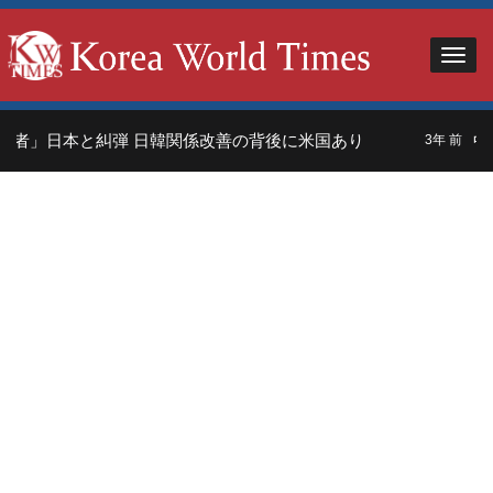
者」日本と糾弾 日韓関係改善の背後に米国あり
中
3年 前