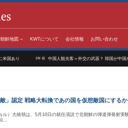
北朝鮮地図
KWTについて
会社情報
お問い合わせ
米国あり
中国人観光客＝外交の武器？ 韓国が中国か
3年 前
「敵」認定 戦略大転換であの国を仮想敵国にするか
ョル）大統領は、5月10日の就任演説で北朝鮮の弾道弾発射実
和…