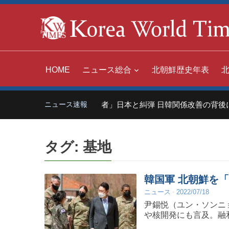
HOME
ニュース総合
北朝鮮歴史年表
中国「世界の嫌われ者」日本と糾弾 日韓関係改善の背後に
ニュース速報
タグ:
基地
韓国軍 北朝鮮を
ニュース
2022/07/18
尹錫悦（ユン・ソンニ
や核開発にも言及。融