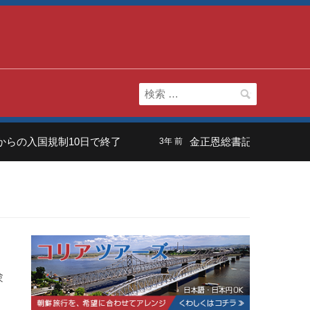
検
索:
らの入国規制10日で終了
金正恩総書記の長男は「虚
3年 前
験