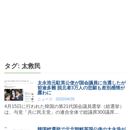
タグ:
太救民
太永浩元駐英公使が国会議員に当選したが
前途多難 脱北者3万人の悲願も差別感情が
露わに
ニュース
2020/04/29
4月15日に行われた韓国の第21代国会議員選挙（総選挙）
は、与党「共に民主党」の連合全体で総議席300議席…
韓国総選挙で元北朝鮮英国公使の太永浩が