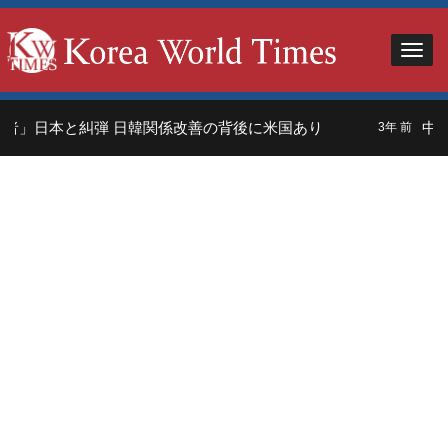
者」日本と糾弾 日韓関係改善の背後に米国あり
中国
3年 前