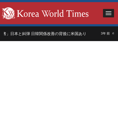
者」日本と糾弾 日韓関係改善の背後に米国あり
中国
3年 前