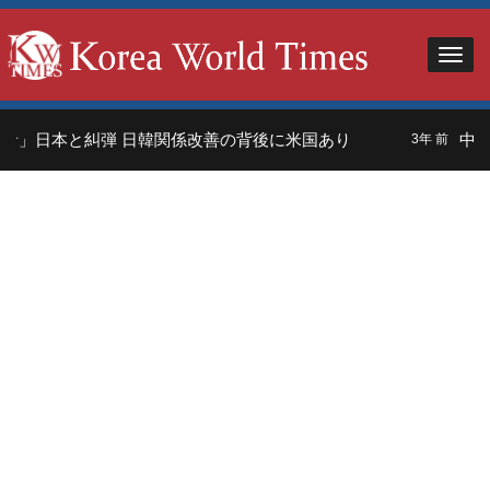
者」日本と糾弾 日韓関係改善の背後に米国あり
中国
3年 前