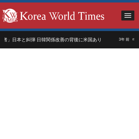
者」日本と糾弾 日韓関係改善の背後に米国あり
中国
3年 前