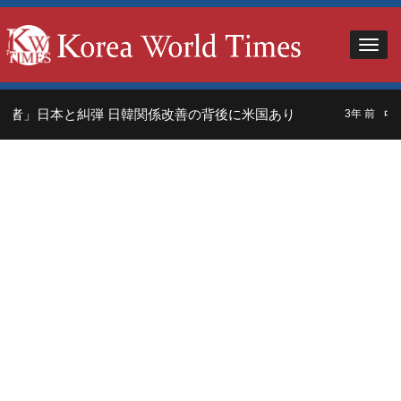
者」日本と糾弾 日韓関係改善の背後に米国あり
中国
3年 前