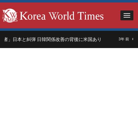
者」日本と糾弾 日韓関係改善の背後に米国あり
中国
3年 前