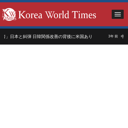
者」日本と糾弾 日韓関係改善の背後に米国あり
中国
3年 前