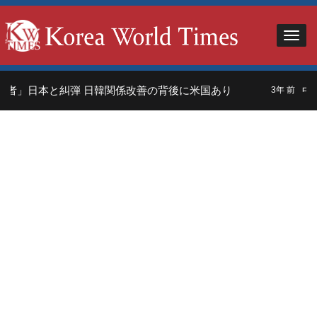
者」日本と糾弾 日韓関係改善の背後に米国あり
中国
3年 前