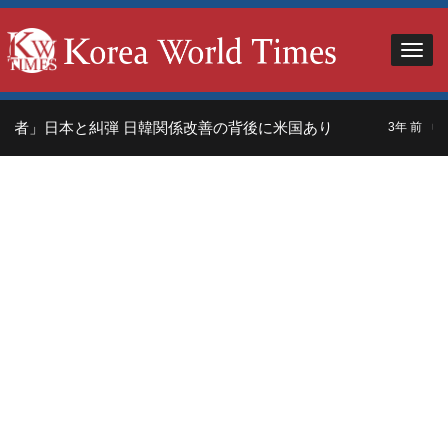
れ者」日本と糾弾 日韓関係改善の背後に米国あり
中
3年 前