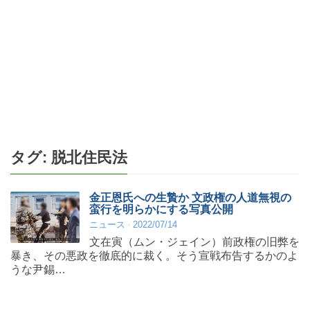
タグ:
脱北住民法
金正恩氏への生贄か 文政権の人道無視の
蛮行を明らかにする写真公開
ニュース
2022/07/14
文在寅（ムン・ジェイン）前政権の旧弊を
暴き、その悪政を徹底的に裁く。そう宣戦布告するかのよ
うな尹錫…