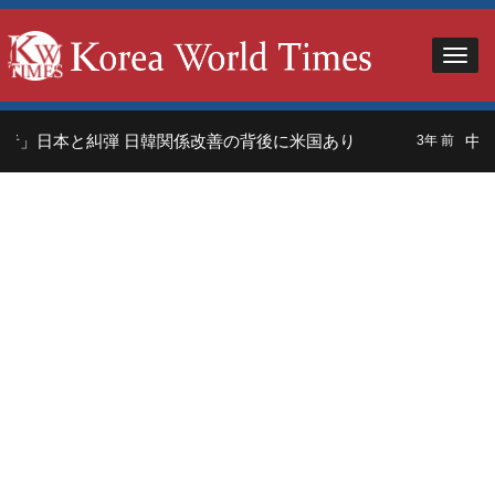
者」日本と糾弾 日韓関係改善の背後に米国あり
中国
3年 前